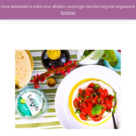
Onze webwinkel is enkel voor afhalen. Leveringen worden nog niet uitgevoerd.
Negeren
Berloumi
Ricotta
Labneh
Paneer
Cacioricotta
Cannoli
Kaaswei
Cart (
0
Items)