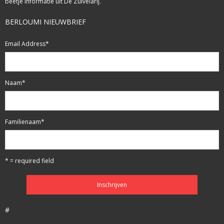
beetje informatie uit De Zuivelarij.
BERLOUMI NIEUWBRIEF
Email Address
*
Naam
*
Familienaam
*
* = required field
#