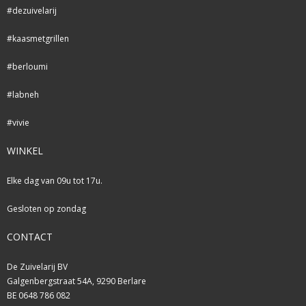
#dezuivelarij
#kaasmetgrillen
#berloumi
#labneh
#vivie
WINKEL
Elke dag van 09u tot 17u.
Gesloten op zondag
CONTACT
De Zuivelarij BV
Galgenbergstraat 54A, 9290 Berlare
BE 0648 786 082