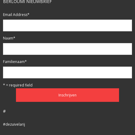
BERLOUMI NIEUWBRIEF
Email Address
*
Naam
*
Familienaam
*
* = required field
#
#dezuivelarij