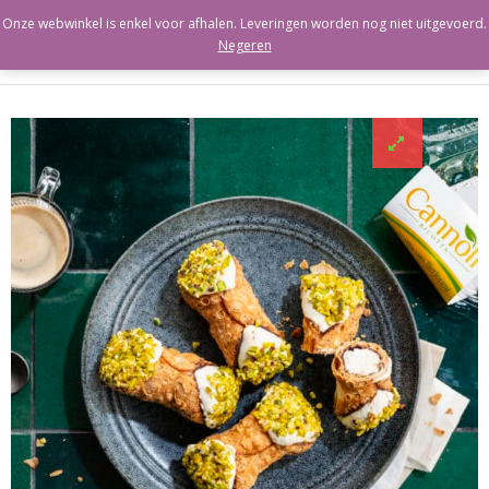
Onze webwinkel is enkel voor afhalen. Leveringen worden nog niet uitgevoerd.
Negeren
Berloumi
Ricotta
Labneh
Paneer
Cacioricotta
Cannoli
Kaaswei
Cart (
0
Items)