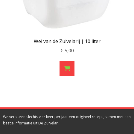
Wei van de Zuivelarij | 10 liter
€
5,00
We versturen slechts vier keer per jaar een origineel recept, samen met een
beetje informatie uit De Zuivelarij.