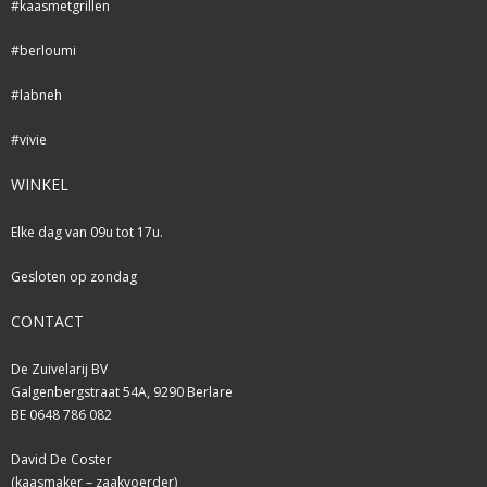
#kaasmetgrillen
#berloumi
#labneh
#vivie
WINKEL
Elke dag van 09u tot 17u.
Gesloten op zondag
CONTACT
De Zuivelarij BV
Galgenbergstraat 54A, 9290 Berlare
BE 0648 786 082
David De Coster
(kaasmaker – zaakvoerder)