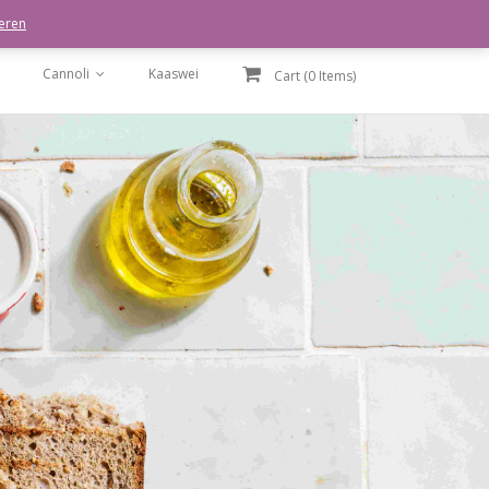
eren
Cannoli
Kaaswei
Cart (
0
Items)