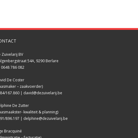
ONTACT
 Zuivelarij BV
lgenbergstraat 54A, 9290 Berlare
 0648 786 082
vid De Coster
aasmaker – zaakvoerder)
84/167.860 |
david@dezuivelarij.be
lphine De Zutter
aasmaakster- kwaliteit & planning)
91/896.197 |
delphine@dezuivelarij.be
ge Bracquiné
dministratie – facturatie)