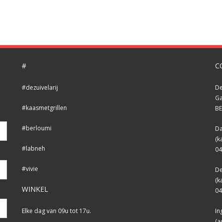
#
C
#dezuivelarij
De
Ga
#kaasmetgrillen
BE
#berloumi
Da
(k
#labneh
04
#vivie
De
(k
WINKEL
04
Elke dag van 09u tot 17u.
In
(a