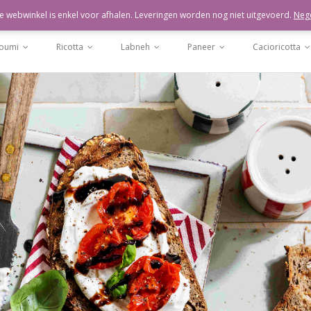
Pers
Klanten
Bedrijfsbezoek
Nederlands
 webwinkel is enkel voor afhalen. Leveringen worden nog niet uitgevoerd.
Neg
loumi
Ricotta
Labneh
Paneer
Cacioricotta