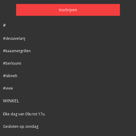
#
#dezuivelarij
#kaasmetgrillen
#berloumi
#labneh
#vivie
WINKEL
Elke dag van 09u tot 17u.
Gesloten op zondag