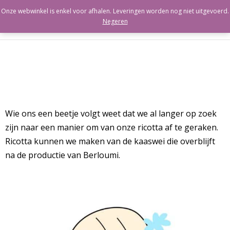
Onze webwinkel is enkel voor afhalen. Leveringen worden nog niet uitgevoerd.
Negeren
Berloumi
Ricotta
Labneh
Wie ons een beetje volgt weet dat we al langer op zoek
Paneer
zijn naar een manier om van onze ricotta af te geraken.
Ricotta kunnen we maken van de kaaswei die overblijft
Cacioricotta
na de productie van Berloumi.
Cannoli
Kaaswei
Cart (
0
Items)